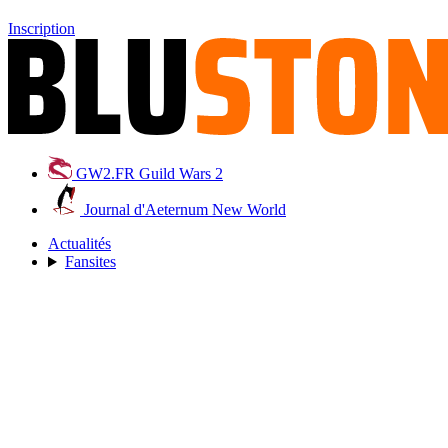
Inscription
GW2.FR
Guild Wars 2
Journal d'Aeternum
New World
Actualités
Fansites