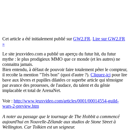
Cet article a été initialement publié sur
GW2.FR
.
Lire sur GW2.FR
»
Le site jeuxvideo.com a publié un aperçu du futur hit, du futur
mythe : le plus prodigieux MMO que ce monde (et les autres) ne
connaitra jamais.
Bien entendu, à défaut de pouvoir faire totalement péter le compteur,
il recolte la mention "Très bon" (quoi d'autre ?).
Cliquez-ici
pour lire
bave aux lèvres et pupilles dilatées ce superbe article qui témoigne
par avance des prouesses, de l'audace, du talent et du génie
implacable et total de ArenaNet.
Voir :
http://www.jeuxvideo.com/articles/0001/00014554-guild-
wars-2-preview.htm
A noter au passage que le tournage de The Hobbit a commencé
aujourd'hui en Nouvelle-Zélande aux studios de Stone Street à
Wellington. Car Tolkien est un seigneur.