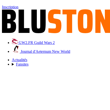
Inscription
GW2.FR
Guild Wars 2
Journal d'Aeternum
New World
Actualités
Fansites