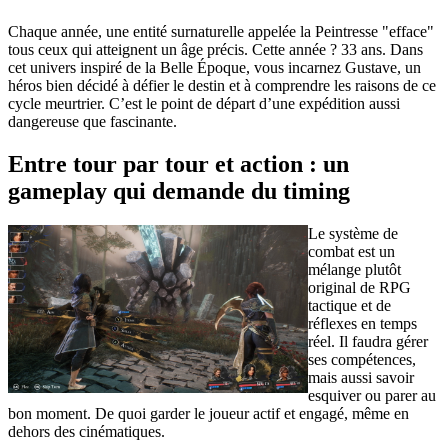
Chaque année, une entité surnaturelle appelée la Peintresse "efface"
tous ceux qui atteignent un âge précis. Cette année ? 33 ans. Dans
cet univers inspiré de la Belle Époque, vous incarnez Gustave, un
héros bien décidé à défier le destin et à comprendre les raisons de ce
cycle meurtrier. C’est le point de départ d’une expédition aussi
dangereuse que fascinante.
Entre tour par tour et action : un
gameplay qui demande du timing
Le système de
combat est un
mélange plutôt
original de RPG
tactique et de
réflexes en temps
réel. Il faudra gérer
ses compétences,
mais aussi savoir
esquiver ou parer au
bon moment. De quoi garder le joueur actif et engagé, même en
dehors des cinématiques.